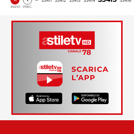
33411
33412
33413
33414
33416
INIZIO
PREC.
SCARICA
L’APP