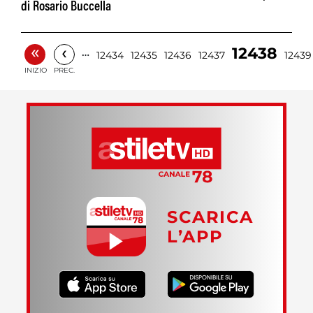
di Rosario Buccella
«
‹
12438
…
12434
12435
12436
12437
12439
INIZIO
PREC.
SCARICA
L’APP