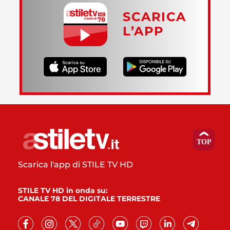
SCARICA
L’APP
Scarica l'app di STILE TV HD
STILE TV HD in onda su:
CANALE 78 DEL DIGITALE TERRESTRE