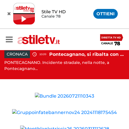
Stile TV HD
OTTIENI
Canale 78
, tenta di truffare anziana: 16enne denunciato dai carabinieri
Pontecagnano, si ribalta con l'auto alla rotatoria: giovane ferito
CRONACA
10:09
o
PONTECAGNANO. Incidente stradale, nella notte, a
C
Pontecagnano...
Ca