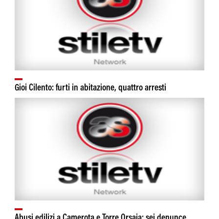
Gioi Cilento: furti in abitazione, quattro arresti
Abusi edilizi a Camerota e Torre Orsaia: sei denunce