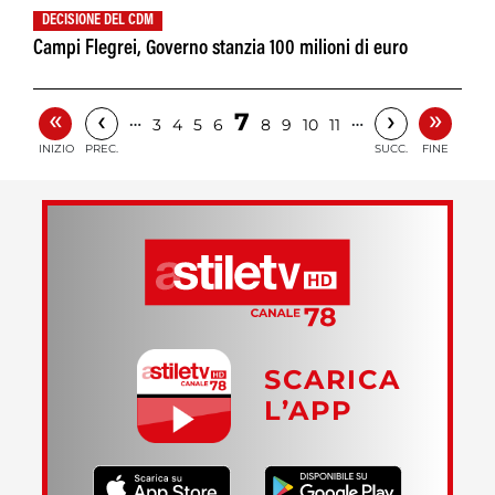
DECISIONE DEL CDM
Campi Flegrei, Governo stanzia 100 milioni di euro
«
»
‹
›
7
…
…
3
4
5
6
8
9
10
11
INIZIO
PREC.
SUCC.
FINE
SCARICA
L’APP