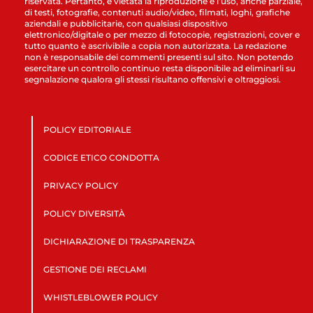
riservata. Pertanto, è vietata la riproduzione e l’uso, anche parziale,
di testi, fotografie, contenuti audio/video, filmati, loghi, grafiche
aziendali e pubblicitarie, con qualsiasi dispositivo
elettronico/digitale o per mezzo di fotocopie, registrazioni, cover e
tutto quanto è ascrivibile a copia non autorizzata. La redazione
non è responsabile dei commenti presenti sul sito. Non potendo
esercitare un controllo continuo resta disponibile ad eliminarli su
segnalazione qualora gli stessi risultano offensivi e oltraggiosi.
POLICY EDITORIALE
CODICE ETICO CONDOTTA
PRIVACY POLICY
POLICY DIVERSITÀ
DICHIARAZIONE DI TRASPARENZA
GESTIONE DEI RECLAMI
WHISTLEBLOWER POLICY