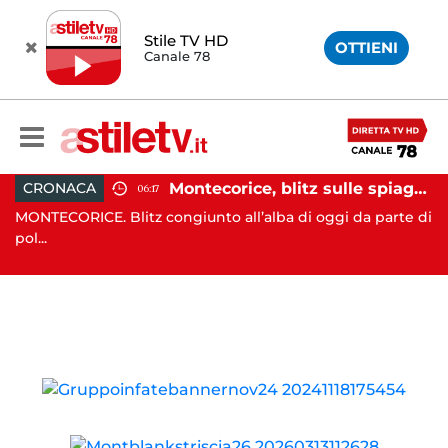
Stile TV HD
OTTIENI
Canale 78
assi e Rizzo incontrano Fico: “Intesa per potenziare servizi”
Montecorice, blitz sulle spiagge libere: sequestrati oltre 300 ombrelloni e lettini lasciati sull’arenile
CRONACA
06:17
nta
MONTECORICE. Blitz congiunto all’alba di oggi da parte di
CA
pol...
il .