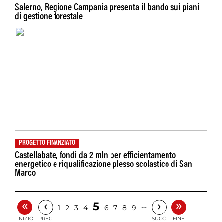
Salerno, Regione Campania presenta il bando sui piani
di gestione forestale
PROGETTO FINANZIATO
Castellabate, fondi da 2 mln per efficientamento
energetico e riqualificazione plesso scolastico di San
Marco
«
»
‹
›
5
…
1
2
3
4
6
7
8
9
INIZIO
PREC.
SUCC.
FINE