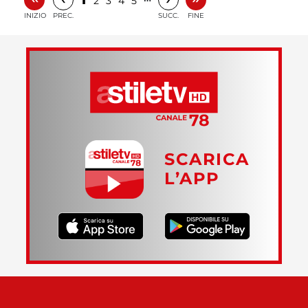
2
3
4
5
INIZIO
PREC.
SUCC.
FINE
SCARICA
L’APP