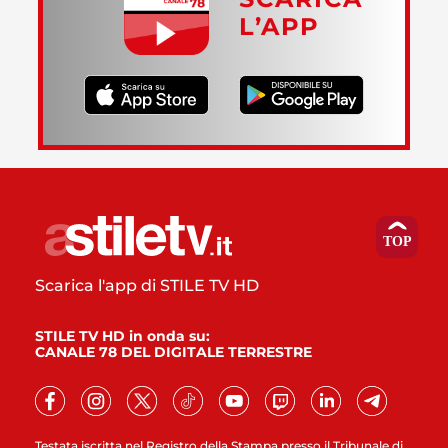
L’APP
Scarica l'app di STILE TV HD
STILE TV HD in onda su:
CANALE 78 DEL DIGITALE TERRESTRE
Testata iscritta nel Registro della Stampa presso il Tribunale di