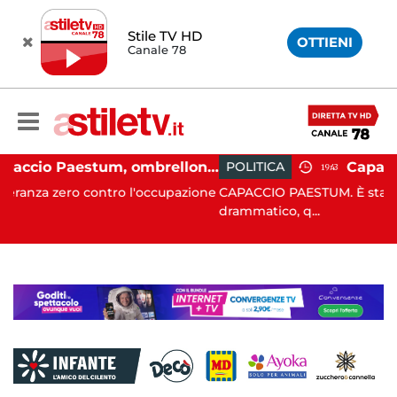
Stile TV HD
OTTIENI
Canale 78
Capaccio Paestum, ombrellone selvaggio: blitz della Municipale, sgomberate tutte le spiagge libere
POLITICA
19:43
o l'occupazione
CAPACCIO PAESTUM. È stato un Consiglio co
drammatico, q...