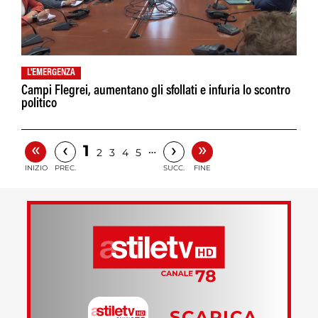
L'EMERGENZA
Campi Flegrei, aumentano gli sfollati e infuria lo scontro
politico
«
»
‹
›
1
…
2
3
4
5
INIZIO
PREC.
SUCC.
FINE
SCARICA