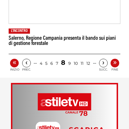
L'INCONTRO
Salerno, Regione Campania presenta il bando sui piani
di gestione forestale
«
»
‹
›
8
…
…
4
5
6
7
9
10
11
12
INIZIO
PREC.
SUCC.
FINE