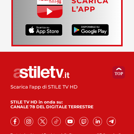
SCARICA
L’APP
Scarica l'app di STILE TV HD
STILE TV HD in onda su:
CANALE 78 DEL DIGITALE TERRESTRE