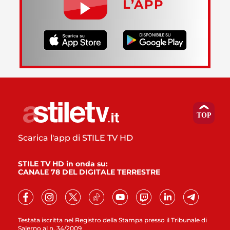
L’APP
Scarica l'app di STILE TV HD
STILE TV HD in onda su:
CANALE 78 DEL DIGITALE TERRESTRE
Testata iscritta nel Registro della Stampa presso il Tribunale di
Salerno al n. 34/2009