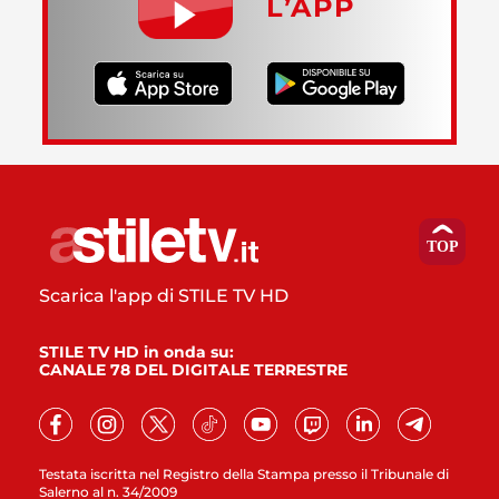
L’APP
Scarica l'app di STILE TV HD
STILE TV HD in onda su:
CANALE 78 DEL DIGITALE TERRESTRE
Testata iscritta nel Registro della Stampa presso il Tribunale di
Salerno al n. 34/2009