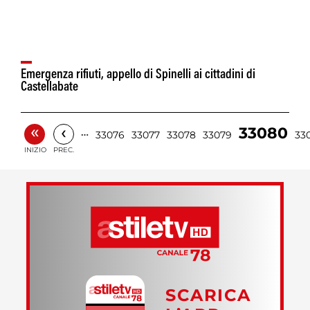
Emergenza rifiuti, appello di Spinelli ai cittadini di
Castellabate
«
‹
33080
…
33076
33077
33078
33079
33
INIZIO
PREC.
SCARICA