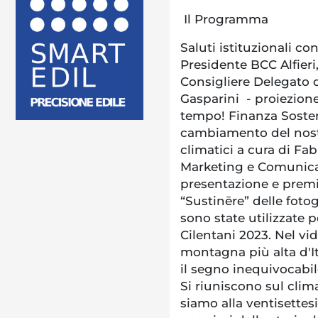
Il Programma
Saluti istituzionali co
Presidente BCC Alfieri,
Consigliere Delegato
Gasparini - proiezion
tempo! Finanza Sosteni
cambiamento del nost
climatici a cura di Fa
Marketing e Comunica
presentazione e premi
“Sustinēre” delle fotog
sono state utilizzate
Cilentani 2023. Nel v
montagna più alta d'Ita
il segno inequivocabil
Si riuniscono sul clima
siamo alla ventisettes