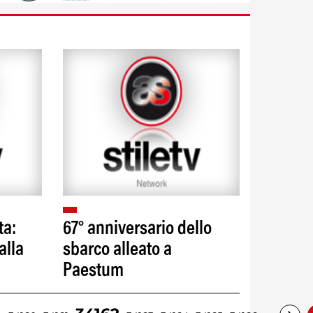
ta:
67° anniversario dello
alla
sbarco alleato a
Paestum
…