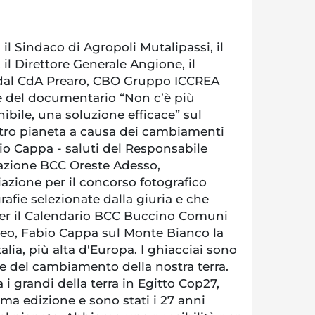
n il Sindaco di Agropoli Mutalipassi, il
 il Direttore Generale Angione, il
 dal CdA Prearo, CBO Gruppo ICCREA
e del documentario “Non c’è più
bile, una soluzione efficace” sul
ro pianeta a causa dei cambiamenti
bio Cappa - saluti del Responsabile
zione BCC Oreste Adesso,
azione per il concorso fotografico
rafie selezionate dalla giuria e che
 per il Calendario BCC Buccino Comuni
ideo, Fabio Cappa sul Monte Bianco la
lia, più alta d'Europa. I ghiacciai sono
e del cambiamento della nostra terra.
 i grandi della terra in Egitto Cop27,
ima edizione e sono stati i 27 anni