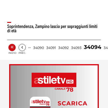
Soprintendenza, Zampino lascia per sopraggiunti limiti
di età
«
‹
34094
…
34090
34091
34092
34093
34
INIZIO
PREC.
SCARICA