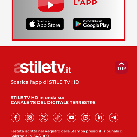
L’APP
Scarica l'app di STILE TV HD
STILE TV HD in onda su:
CANALE 78 DEL DIGITALE TERRESTRE
Testata iscritta nel Registro della Stampa presso il Tribunale di
Salerno al n. 34/2009