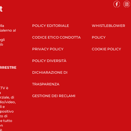
lla
POLICY EDITORIALE
WHISTLEBLOWER
Salerno al
CODICE ETICO CONDOTTA
POLICY
gli
/o
PRIVACY POLICY
COOKIE POLICY
POLICY DIVERSITÀ
ERRESTRE
DICHIARAZIONE DI
TRASPARENZA
LETV è
a
GESTIONE DEI RECLAMI
ziale, di
dio/video,
i e
spositivo
zo di
 e tutto
on
 è