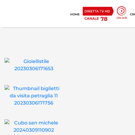
HOME
CR