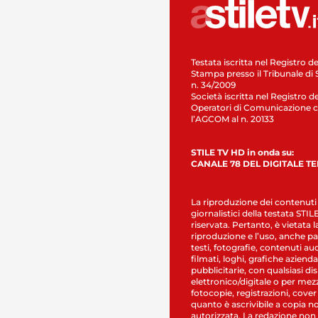
Testata iscritta nel Registro de
Stampa presso il Tribunale di 
n. 34/2009
Società iscritta nel Registro de
Operatori di Comunicazione c
l’AGCOM al n. 20133
STILE TV HD in onda su:
CANALE 78 DEL DIGITALE T
La riproduzione dei contenuti
giornalistici della testata STI
riservata. Pertanto, è vietata l
riproduzione e l’uso, anche par
testi, fotografie, contenuti au
filmati, loghi, grafiche aziendal
pubblicitarie, con qualsiasi di
elettronico/digitale o per mez
fotocopie, registrazioni, cover
quanto è ascrivibile a copia n
autorizzata. La redazione non