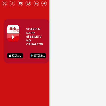
SCARICA
L’APP
di STILETV
HD
CANALE 78