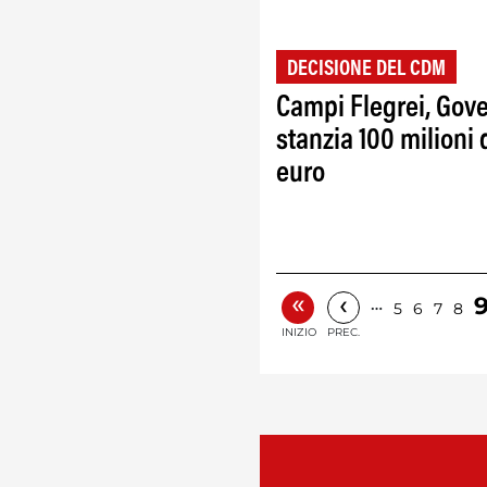
DECISIONE DEL CDM
Campi Flegrei, Gov
stanzia 100 milioni 
euro
«
‹
…
5
6
7
8
INIZIO
PREC.