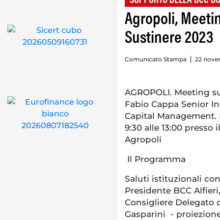
SUPPORTO DELLA BCC BU
Agropoli, Meetin
Sustinere 2023
Comunicato Stampa
22 nove
AGROPOLI. Meeting sul
Fabio Cappa Senior Ins
Capital Management. 
9:30 alle 13:00 presso 
Agropoli
Il Programma
Saluti istituzionali co
Presidente BCC Alfieri,
Consigliere Delegato
Gasparini - proiezion