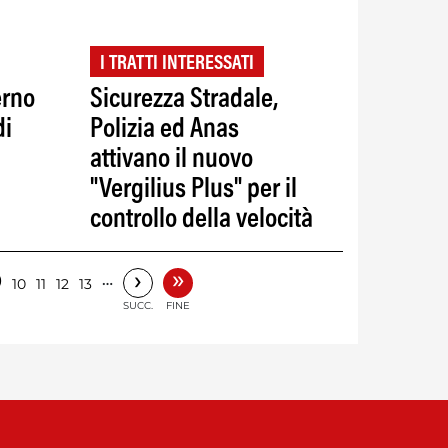
I TRATTI INTERESSATI
erno
Sicurezza Stradale,
di
Polizia ed Anas
attivano il nuovo
"Vergilius Plus" per il
controllo della velocità
»
›
9
…
10
11
12
13
SUCC.
FINE