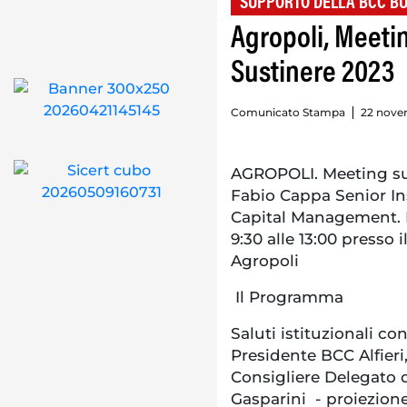
SUPPORTO DELLA BCC BU
Agropoli, Meetin
Sustinere 2023
Comunicato Stampa
22 nove
AGROPOLI. Meeting sul
Fabio Cappa Senior Ins
Capital Management. 
9:30 alle 13:00 presso 
Agropoli
Il Programma
Saluti istituzionali co
Presidente BCC Alfieri,
Consigliere Delegato
Gasparini - proiezion