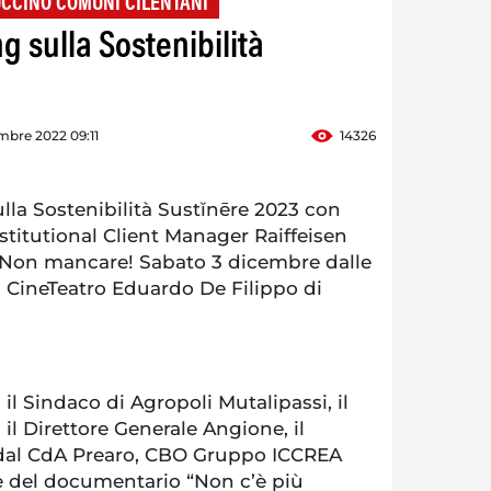
CCINO COMUNI CILENTANI
g sulla Sostenibilità
mbre 2022 09:11
14326
la Sostenibilità Sustĭnēre 2023 con
titutional Client Manager Raiffeisen
Non mancare! Sabato 3 dicembre dalle
il CineTeatro Eduardo De Filippo di
n il Sindaco di Agropoli Mutalipassi, il
 il Direttore Generale Angione, il
 dal CdA Prearo, CBO Gruppo ICCREA
e del documentario “Non c’è più