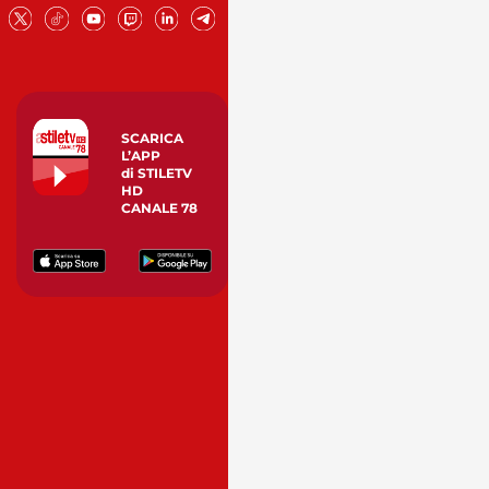
SCARICA
L’APP
di STILETV
HD
CANALE 78