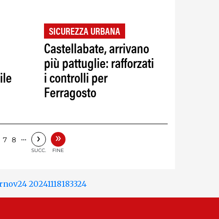
SICUREZZA URBANA
Castellabate, arrivano
più pattuglie: rafforzati
ile
i controlli per
Ferragosto
»
›
…
7
8
SUCC.
FINE