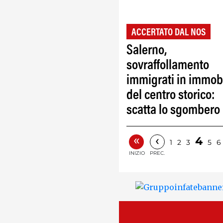
ACCERTATO DAL NOS
Salerno,
sovraffollamento
immigrati in immob
del centro storico:
scatta lo sgombero
«
‹
4
1
2
3
5
6
INIZIO
PREC.