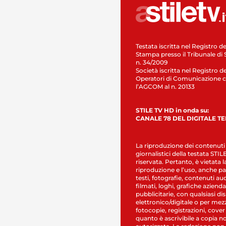
Testata iscritta nel Registro de
Stampa presso il Tribunale di 
n. 34/2009
Società iscritta nel Registro de
Operatori di Comunicazione c
l’AGCOM al n. 20133
STILE TV HD in onda su:
CANALE 78 DEL DIGITALE T
La riproduzione dei contenuti
giornalistici della testata STI
riservata. Pertanto, è vietata l
riproduzione e l’uso, anche par
testi, fotografie, contenuti au
filmati, loghi, grafiche aziendal
pubblicitarie, con qualsiasi di
elettronico/digitale o per mez
fotocopie, registrazioni, cover
quanto è ascrivibile a copia n