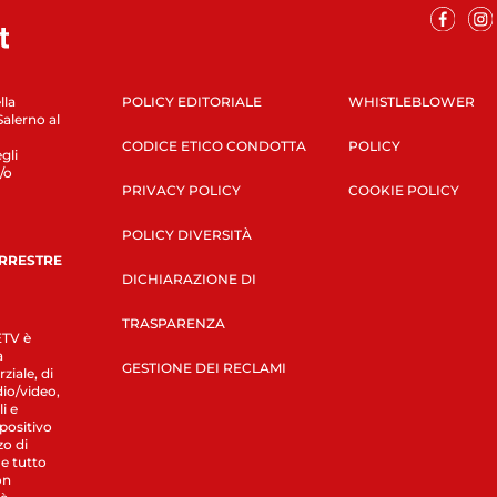
lla
POLICY EDITORIALE
WHISTLEBLOWER
Salerno al
CODICE ETICO CONDOTTA
POLICY
gli
/o
PRIVACY POLICY
COOKIE POLICY
POLICY DIVERSITÀ
ERRESTRE
DICHIARAZIONE DI
TRASPARENZA
LETV è
a
GESTIONE DEI RECLAMI
ziale, di
dio/video,
i e
spositivo
zo di
 e tutto
on