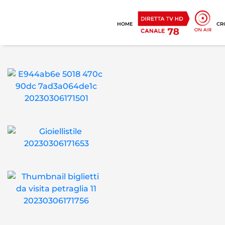
HOME
CR