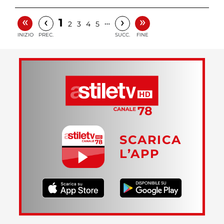
«
»
‹
›
1
…
2
3
4
5
INIZIO
PREC.
SUCC.
FINE
SCARICA
L’APP