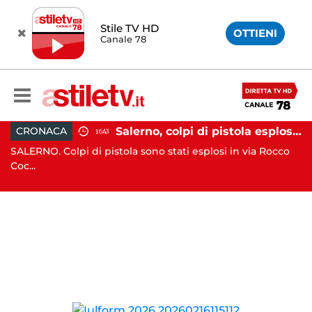
Stile TV HD
OTTIENI
Canale 78
Capaccio Paestum, ombrellone selvaggio: blitz della Municipale, sgomberate tutte le spiagge libere
Salerno, colpi di pistola esplosi a Pastena: paura tra i residenti
CRONACA
16:43
ne
SALERNO. Colpi di pistola sono stati esplosi in via Rocco
NA
Coc...
ag