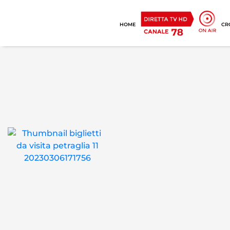
HOME
CR