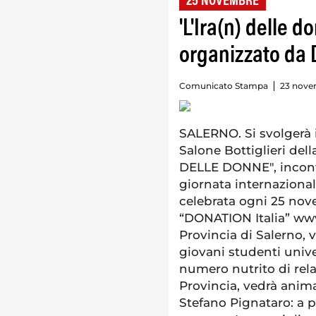
25 NOVEMBRE
'L'Ira(n) delle d
organizzato da D
Comunicato Stampa
23 nove
SALERNO. Si svolgerà i
Salone Bottiglieri dell
DELLE DONNE", incontr
giornata internazional
celebrata ogni 25 nov
“DONATION Italia” www
Provincia di Salerno, 
giovani studenti unive
numero nutrito di relat
Provincia, vedrà anima
Stefano Pignataro: a p