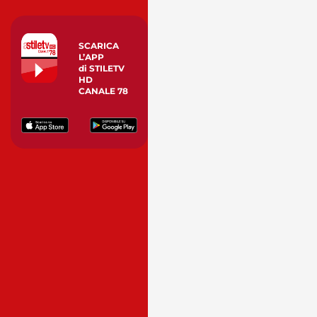
SCARICA
L’APP
di STILETV
HD
CANALE 78