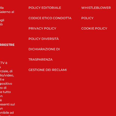
lla
POLICY EDITORIALE
WHISTLEBLOWER
Salerno al
CODICE ETICO CONDOTTA
POLICY
gli
/o
PRIVACY POLICY
COOKIE POLICY
POLICY DIVERSITÀ
ERRESTRE
DICHIARAZIONE DI
TRASPARENZA
LETV è
a
GESTIONE DEI RECLAMI
ziale, di
dio/video,
i e
spositivo
zo di
 e tutto
on
 è
esenti sul
un
nibile ad