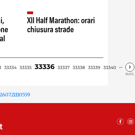
i,
XII Half Marathon: orari
one
chiusura strade
al
›
33336
…
3
33334
33335
33337
33338
33339
33340
SUCC.