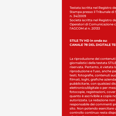
Testata iscritta nel Registro de
Stampa presso il Tribunale di 
n. 34/2009
Società iscritta nel Registro de
Operatori di Comunicazione c
l’AGCOM al n. 20133
STILE TV HD in onda su:
CANALE 78 DEL DIGITALE T
La riproduzione dei contenuti
giornalistici della testata STI
riservata. Pertanto, è vietata l
riproduzione e l’uso, anche par
testi, fotografie, contenuti au
filmati, loghi, grafiche aziendal
pubblicitarie, con qualsiasi di
elettronico/digitale o per mez
fotocopie, registrazioni, cover
quanto è ascrivibile a copia n
autorizzata. La redazione non
responsabile dei commenti pr
sito. Non potendo esercitare 
controllo continuo resta dispo