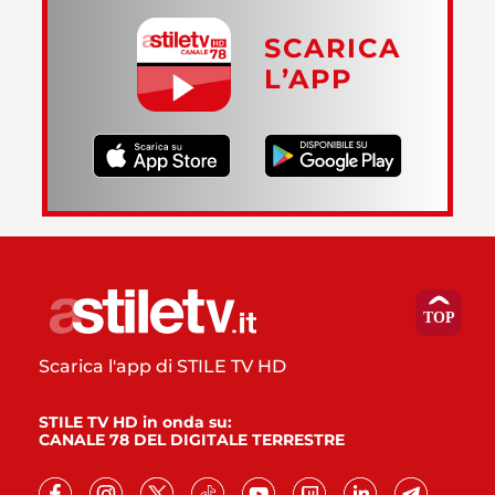
SCARICA
L’APP
Scarica l'app di STILE TV HD
STILE TV HD in onda su:
CANALE 78 DEL DIGITALE TERRESTRE