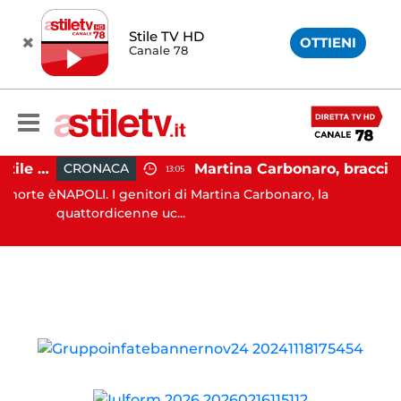
Stile TV HD
OTTIENI
Canale 78
Salerno, cadavere nel cortile di un palazzo: indaga la Polizia
Martina Carbonaro, braccialetto elettronico per
CRONACA
13:05
orte è
NAPOLI. I genitori di Martina Carbonaro, la
quattordicenne uc...