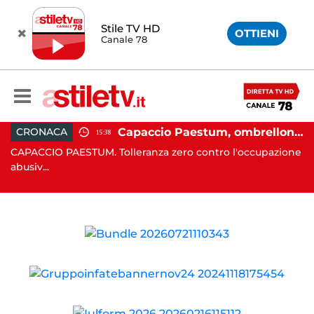
Stile TV HD
OTTIENI
Canale 78
 in moto nella notte: 19enne in prognosi riservata
Capaccio Paestum, ombrellone selvaggio: blitz della Municipale, sgomberate tutte le spiagge libere
CRONACA
15:38
in
CAPACCIO PAESTUM. Tolleranza zero contro l'occupazione
C
abusiv...
dr