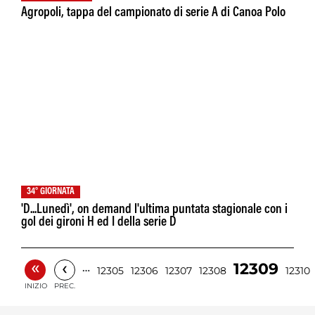
Agropoli, tappa del campionato di serie A di Canoa Polo
34° GIORNATA
'D...Lunedì', on demand l'ultima puntata stagionale con i
gol dei gironi H ed I della serie D
«
‹
12309
…
12305
12306
12307
12308
12310
INIZIO
PREC.