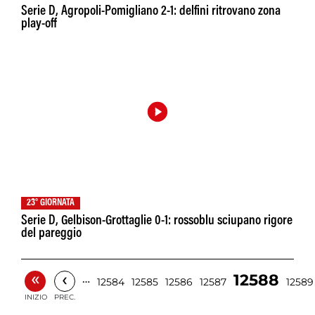
Serie D, Agropoli-Pomigliano 2-1: delfini ritrovano zona
play-off
23° GIORNATA
Serie D, Gelbison-Grottaglie 0-1: rossoblu sciupano rigore
del pareggio
«
‹
12588
…
12584
12585
12586
12587
12589
INIZIO
PREC.