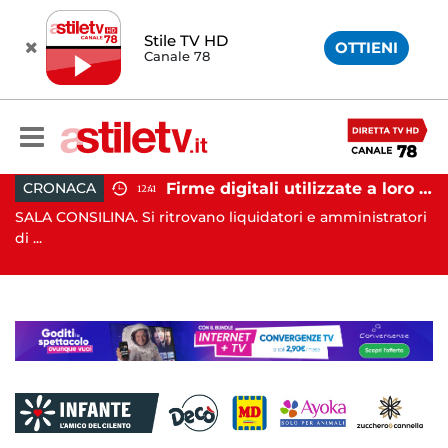
Stile TV HD
OTTIENI
Canale 78
Firme digitali utilizzate a loro insaputa: 9 indagati nel Vallo di Diano
CRONACA
12:41
NA. Si ritrovano liquidatori e amministratori
AGROPOLI. Nella
(SA), ...