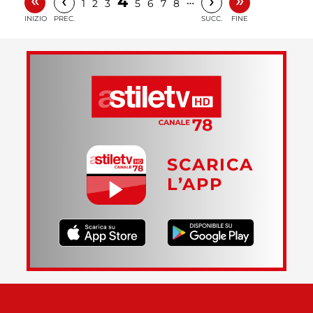
‹
›
4
…
1
2
3
5
6
7
8
INIZIO
PREC.
SUCC.
FINE
SCARICA
L’APP