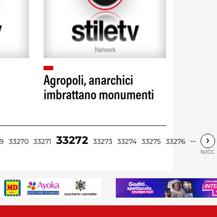
Agropoli, anarchici
imbrattano monumenti
›
33272
…
9
33270
33271
33273
33274
33275
33276
SUCC.