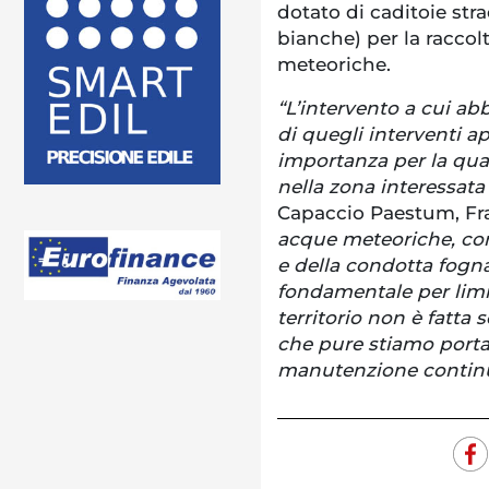
dotato di caditoie str
bianche) per la raccol
meteoriche.
“L’intervento a cui ab
di quegli interventi
importanza per la qual
nella zona interessata
Capaccio Paestum, Fra
acque meteoriche, con 
e della condotta fogna
fondamentale per limit
territorio non è fatta 
che pure stiamo port
manutenzione continua