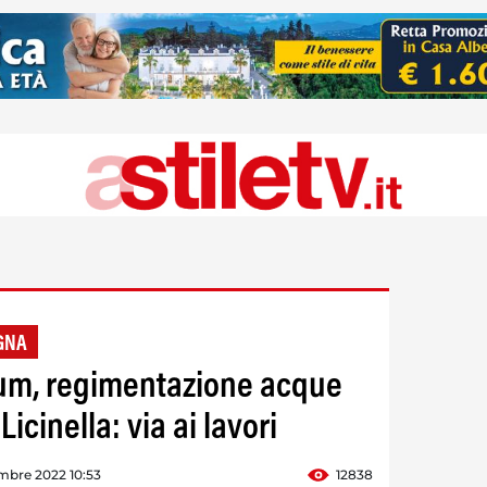
GNA
um, regimentazione acque
icinella: via ai lavori
mbre 2022 10:53
12838