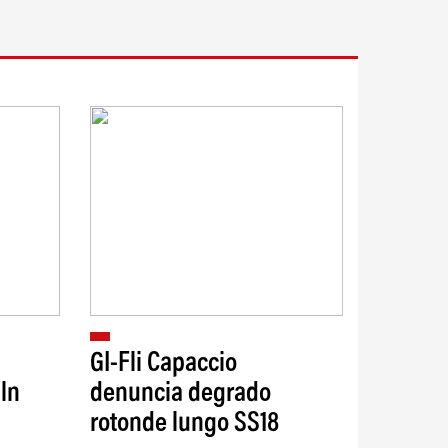
GI-Fli Capaccio
mln
denuncia degrado
rotonde lungo SS18