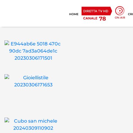
HOME
CR