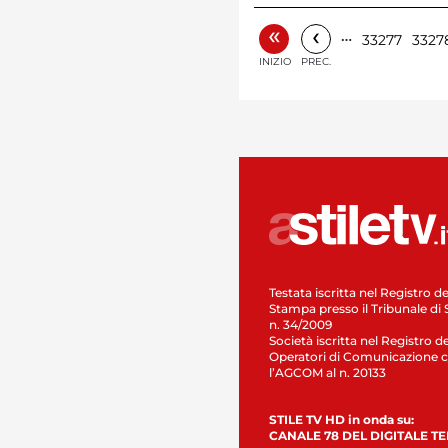
«
‹
…
33277
3327
INIZIO
PREC.
Testata iscritta nel Registro de
Stampa presso il Tribunale di 
n. 34/2009
Società iscritta nel Registro de
Operatori di Comunicazione c
l’AGCOM al n. 20133
STILE TV HD in onda su:
CANALE 78 DEL DIGITALE T