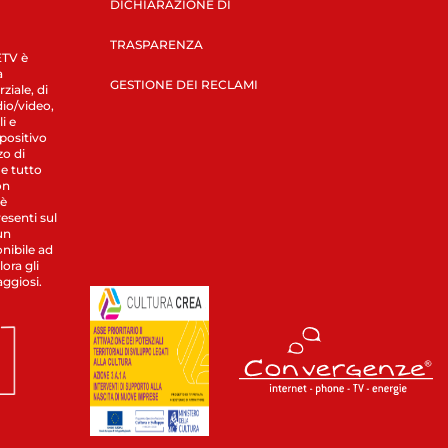
DICHIARAZIONE DI
TRASPARENZA
LETV è
a
GESTIONE DEI RECLAMI
ziale, di
dio/video,
i e
spositivo
zo di
 e tutto
on
 è
esenti sul
un
nibile ad
ora gli
aggiosi.