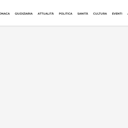
ONACA
GIUDIZIARIA
ATTUALITÀ
POLITICA
SANITÀ
CULTURA
EVENTI