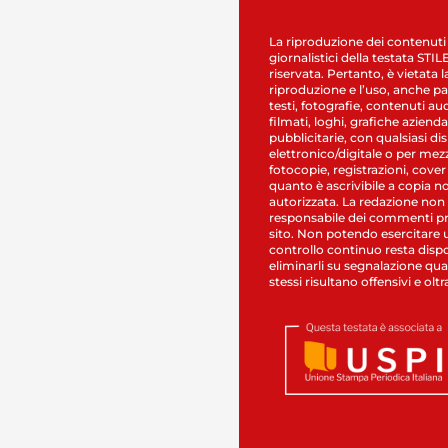
La riproduzione dei contenuti
giornalistici della testata STI
riservata. Pertanto, è vietata l
riproduzione e l’uso, anche par
testi, fotografie, contenuti au
filmati, loghi, grafiche aziendal
pubblicitarie, con qualsiasi di
elettronico/digitale o per mez
fotocopie, registrazioni, cover
quanto è ascrivibile a copia n
autorizzata. La redazione non
responsabile dei commenti pr
sito. Non potendo esercitare 
controllo continuo resta dispo
eliminarli su segnalazione qual
stessi risultano offensivi e oltr