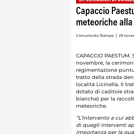
Capaccio Paest
meteoriche alla L
Comunicato Stampa
29 nove
CAPACCIO PAESTUM. Si 
novembre, la cerimonia
regimentazione puntu
tratto della strada de
località Licinella. Il 
dotato di caditoie str
bianche) per la raccol
meteoriche.
“L’intervento a cui ab
di quegli interventi
importanza per la qual