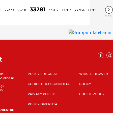
›
33281
…
8
33279
33280
33282
33283
33284
33285
SUCC.
lla
POLICY EDITORIALE
WHISTLEBLOWER
Salerno al
CODICE ETICO CONDOTTA
POLICY
gli
/o
PRIVACY POLICY
COOKIE POLICY
POLICY DIVERSITÀ
ERRESTRE