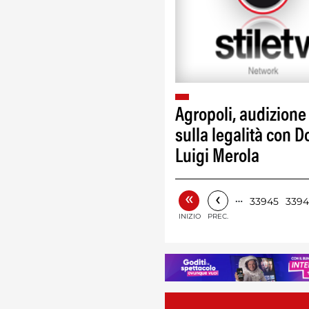
Agropoli, audizione
sulla legalità con D
Luigi Merola
«
‹
…
33945
339
INIZIO
PREC.