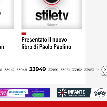
Presentato il nuovo
on
libro di Paolo Paolino
›
33949
…
46
33947
33948
33950
33951
33952
33953
SUC