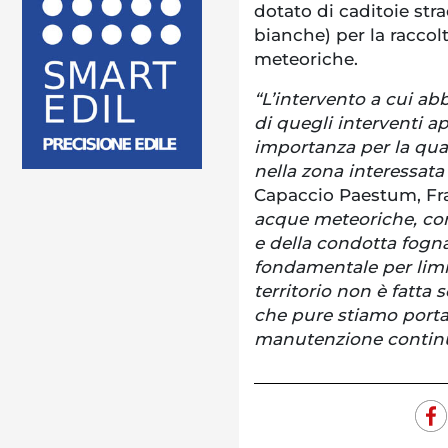
dotato di caditoie str
bianche) per la raccol
meteoriche.
“L’intervento a cui ab
di quegli interventi
importanza per la qual
nella zona interessata
Capaccio Paestum, Fra
acque meteoriche, con 
e della condotta fogna
fondamentale per limit
territorio non è fatta 
che pure stiamo port
manutenzione continua