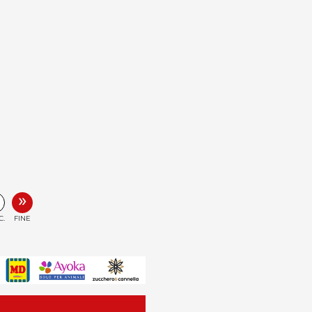
»
C.
FINE