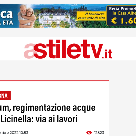
GNA
um, regimentazione acque
icinella: via ai lavori
mbre 2022 10:53
12823