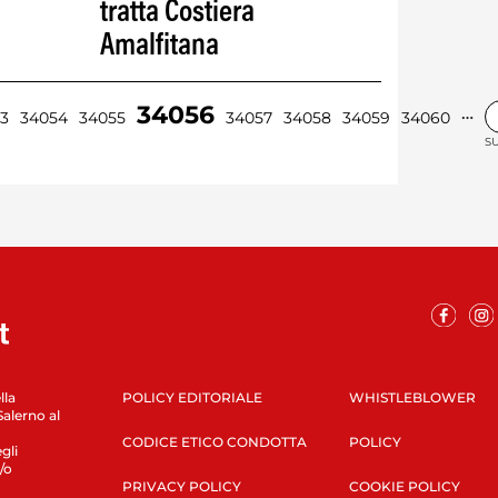
tratta Costiera
Amalfitana
34056
…
3
34054
34055
34057
34058
34059
34060
SU
lla
POLICY EDITORIALE
WHISTLEBLOWER
Salerno al
CODICE ETICO CONDOTTA
POLICY
gli
/o
PRIVACY POLICY
COOKIE POLICY