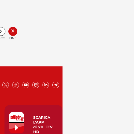
»
›
CC.
FINE
SCARICA
L’APP
di STILETV
HD