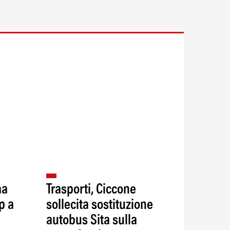
ma
Trasporti, Ciccone
p a
sollecita sostituzione
autobus Sita sulla