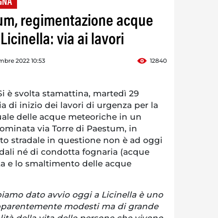
GNA
um, regimentazione acque
icinella: via ai lavori
mbre 2022 10:53
12840
è svolta stamattina, martedì 29
 di inizio dei lavori di urgenza per la
ale delle acque meteoriche in un
nominata via Torre di Paestum, in
tratto stradale in questione non è ad oggi
adali né di condotta fognaria (acque
ta e lo smaltimento delle acque
biamo dato avvio oggi a Licinella è uno
 apparentemente modesti ma di grande
ità della vita delle persone che vivono