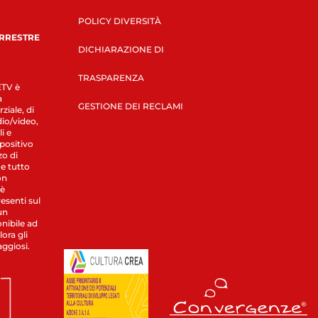
POLICY DIVERSITÀ
ERRESTRE
DICHIARAZIONE DI
TRASPARENZA
LETV è
a
GESTIONE DEI RECLAMI
ziale, di
dio/video,
i e
spositivo
zo di
 e tutto
on
 è
esenti sul
un
nibile ad
ora gli
aggiosi.