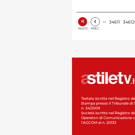
«
‹
…
34611
34612
INIZIO
PREC.
Testata iscritta nel Registro de
Stampa presso il Tribunale di 
n. 34/2009
Società iscritta nel Registro de
Operatori di Comunicazione c
l’AGCOM al n. 20133