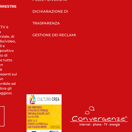
ERRESTRE
DICHIARAZIONE DI
TRASPARENZA
LETV è
a
GESTIONE DEI RECLAMI
ziale, di
dio/video,
i e
spositivo
zo di
 e tutto
on
 è
esenti sul
un
nibile ad
ora gli
aggiosi.