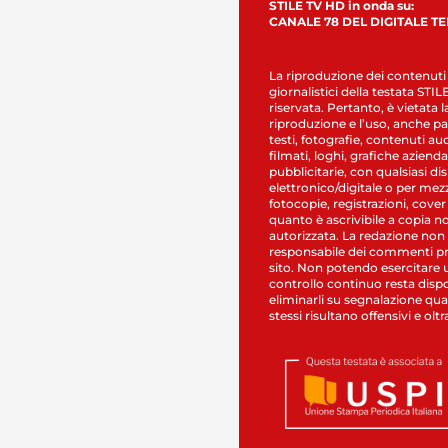
STILE TV HD in onda su:
CANALE 78 DEL DIGITALE T
La riproduzione dei contenuti
giornalistici della testata STI
riservata. Pertanto, è vietata l
riproduzione e l’uso, anche par
testi, fotografie, contenuti au
filmati, loghi, grafiche aziendal
pubblicitarie, con qualsiasi di
elettronico/digitale o per mez
fotocopie, registrazioni, cover
quanto è ascrivibile a copia n
autorizzata. La redazione non
responsabile dei commenti pr
sito. Non potendo esercitare 
controllo continuo resta dispo
eliminarli su segnalazione qual
stessi risultano offensivi e oltr