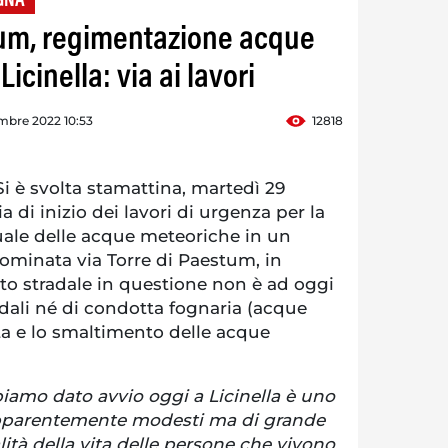
GNA
um, regimentazione acque
icinella: via ai lavori
mbre 2022 10:53
12818
è svolta stamattina, martedì 29
 di inizio dei lavori di urgenza per la
ale delle acque meteoriche in un
nominata via Torre di Paestum, in
tratto stradale in questione non è ad oggi
adali né di condotta fognaria (acque
ta e lo smaltimento delle acque
biamo dato avvio oggi a Licinella è uno
 apparentemente modesti ma di grande
ità della vita delle persone che vivono