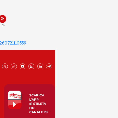
»
FINE
SCARICA
L’APP
di STILETV
HD
CANALE 78