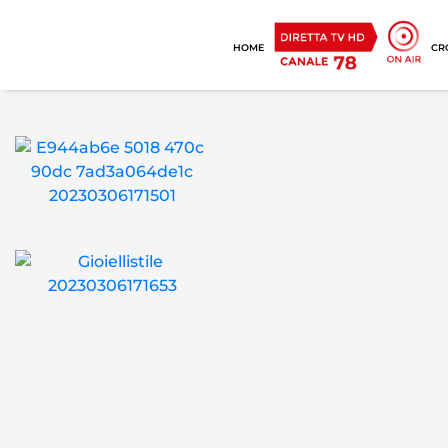
HOME
CR