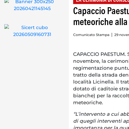
LA CERIMONIA DI CONSE
Capaccio Paest
meteoriche alla L
Comunicato Stampa
29 nove
CAPACCIO PAESTUM. Si 
novembre, la cerimonia
regimentazione puntu
tratto della strada de
località Licinella. Il 
dotato di caditoie str
bianche) per la raccol
meteoriche.
“L’intervento a cui ab
di quegli interventi
importanza per la qual