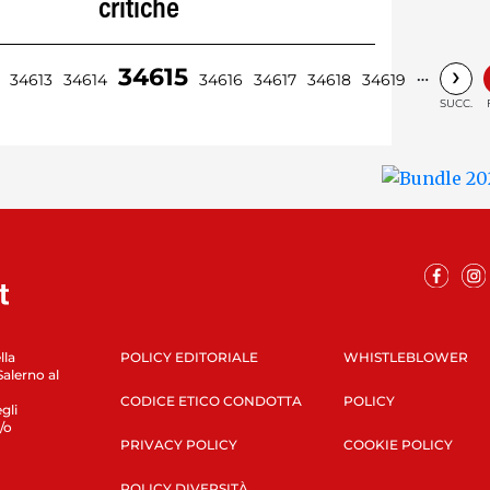
critiche
›
34615
…
34613
34614
34616
34617
34618
34619
SUCC.
lla
POLICY EDITORIALE
WHISTLEBLOWER
Salerno al
CODICE ETICO CONDOTTA
POLICY
gli
/o
PRIVACY POLICY
COOKIE POLICY
POLICY DIVERSITÀ