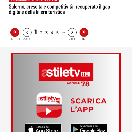
Salerno, crescita e competitività: recuperato il gap
digitale della filiera turistica
«
»
‹
›
1
…
2
3
4
5
INIZIO
PREC.
SUCC.
FINE
SCARICA
L’APP