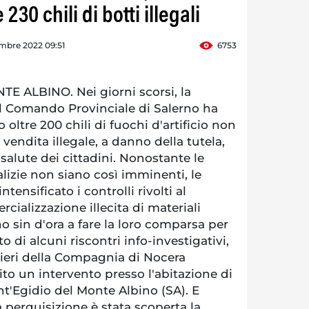
230 chili di botti illegali
mbre 2022 09:51
6753
 ALBINO. Nei giorni scorsi, la
l Comando Provinciale di Salerno ha
oltre 200 chili di fuochi d'artificio non
 vendita illegale, a danno della tutela,
 salute dei cittadini. Nonostante le
alizie non siano così imminenti, le
ensificato i controlli rivolti al
cializzazione illecita di materiali
no sin d'ora a fare la loro comparsa per
to di alcuni riscontri info-investigativi,
nzieri della Compagnia di Nocera
to un intervento presso l'abitazione di
t'Egidio del Monte Albino (SA). E
a perquisizione è stata scoperta la