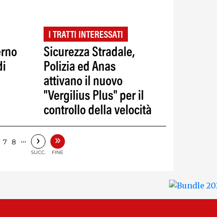
I TRATTI INTERESSATI
erno
Sicurezza Stradale,
di
Polizia ed Anas
attivano il nuovo
"Vergilius Plus" per il
controllo della velocità
»
›
…
7
8
SUCC.
FINE