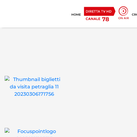
HOME
CR