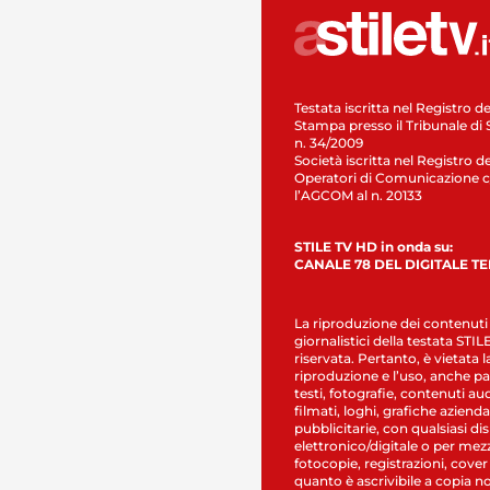
Testata iscritta nel Registro de
Stampa presso il Tribunale di 
n. 34/2009
Società iscritta nel Registro de
Operatori di Comunicazione c
l’AGCOM al n. 20133
STILE TV HD in onda su:
CANALE 78 DEL DIGITALE T
La riproduzione dei contenuti
giornalistici della testata STI
riservata. Pertanto, è vietata l
riproduzione e l’uso, anche par
testi, fotografie, contenuti au
filmati, loghi, grafiche aziendal
pubblicitarie, con qualsiasi di
elettronico/digitale o per mez
fotocopie, registrazioni, cover
quanto è ascrivibile a copia n