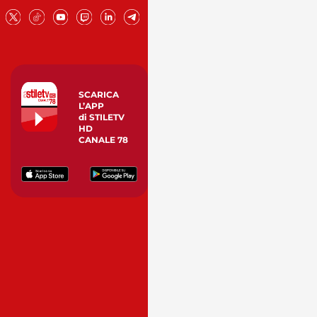
SCARICA
L’APP
di STILETV
HD
CANALE 78