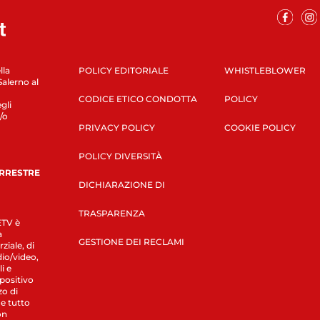
lla
POLICY EDITORIALE
WHISTLEBLOWER
Salerno al
CODICE ETICO CONDOTTA
POLICY
gli
/o
PRIVACY POLICY
COOKIE POLICY
POLICY DIVERSITÀ
ERRESTRE
DICHIARAZIONE DI
TRASPARENZA
LETV è
a
GESTIONE DEI RECLAMI
ziale, di
dio/video,
i e
spositivo
zo di
 e tutto
on