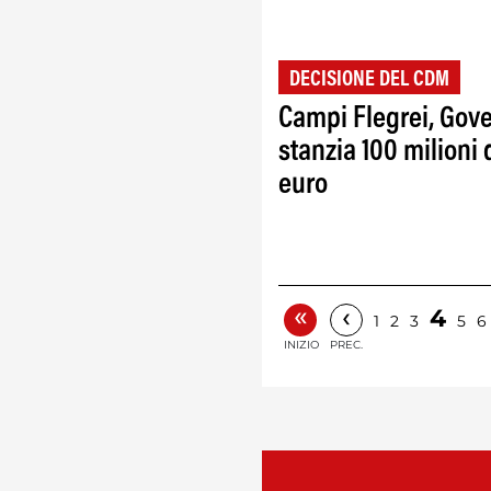
DECISIONE DEL CDM
Campi Flegrei, Gov
stanzia 100 milioni 
euro
«
‹
4
1
2
3
5
6
INIZIO
PREC.