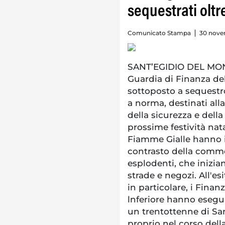
sequestrati oltre 
Comunicato Stampa
30 nove
SANT’EGIDIO DEL MONTE
Guardia di Finanza de
sottoposto a sequestro 
a norma, destinati alla
della sicurezza e della
prossime festività nat
Fiamme Gialle hanno int
contrasto della commer
esplodenti, che inizia
strade e negozi. All'esi
in particolare, i Fina
lnferiore hanno esegui
un trentottenne di San
proprio nel corso dell