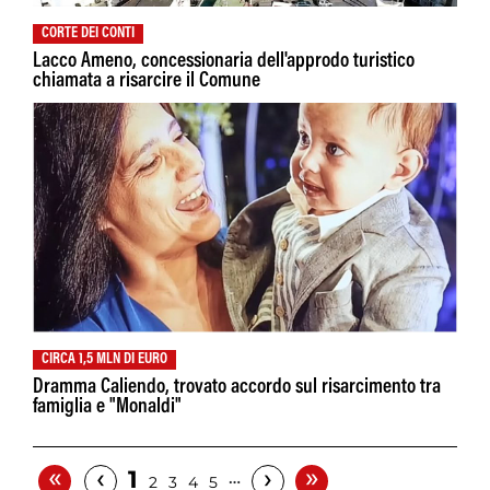
CORTE DEI CONTI
Lacco Ameno, concessionaria dell'approdo turistico
chiamata a risarcire il Comune
CIRCA 1,5 MLN DI EURO
Dramma Caliendo, trovato accordo sul risarcimento tra
famiglia e "Monaldi"
«
»
‹
›
1
…
2
3
4
5