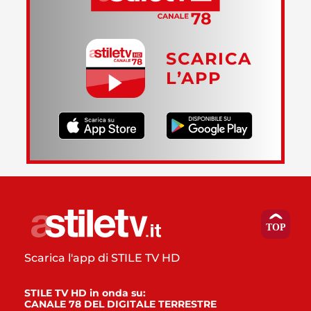
SCARICA
L’APP
Scarica l'app di STILE TV HD
STILE TV HD in onda su:
CANALE 78 DEL DIGITALE TERRESTRE