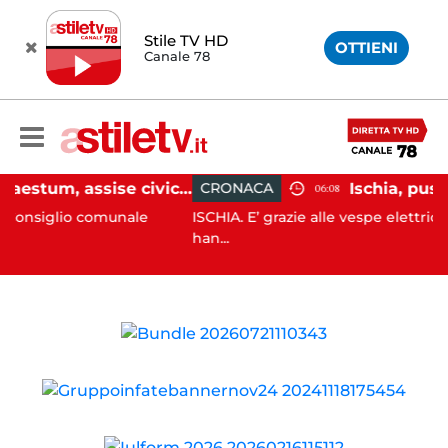
Stile TV HD
OTTIENI
Canale 78
Capaccio Paestum, assise civica drammatica: Paolino senza maggioranza, Comune a rischio scioglimento
CRONACA
06:08
omunale
ISCHIA. E’ grazie alle vespe elettriche che i carabi
han...