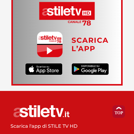
SCARICA
L’APP
Scarica l'app di STILE TV HD