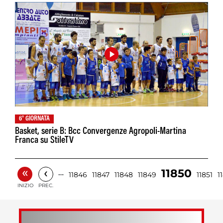
6° GIORNATA
Basket, serie B: Bcc Convergenze Agropoli-Martina
Franca su StileTV
«
‹
11850
…
11846
11847
11848
11849
11851
1
INIZIO
PREC.