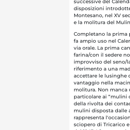
successive del Calenda
disposizioni introdott
Montesano, nel XV seco
e la molitura del Muli
Completano la prima pa
fa ampio uso nel Cale
via orale. La prima can
farina/con il sedere 
improvviso del seno/la 
riferimento a una madre
accettare le lusinghe
vantaggio nella macin
molitura. Non manca u
particolare ai “mulini 
della rivolta dei conta
mulini disposta dalle 
rappresenta l'occasion
sciopero di Tricarico 