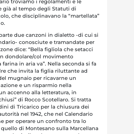
rio troviamo i regolamenti e le
e già al tempo degli Statuti di
lo, che disciplinavano la “martellata”
no.
rte due canzoni in dialetto -di cui si
ndario- conosciute e tramandate per
zone dice: “Bella figliola che setacci
non dondolare/col movimento
farina in aria va”. Nella seconda si fa
 che invita la figlia riluttante ad
 del mugnaio per ricavarne un
azione e un risparmio nella
n accenno alla letteratura, in
chiusi” di Rocco Scotellaro. Si tratta
dini di Tricarico per la chiusura dei
autorità nel 1942, che nel Calendario
e per operare un confronto tra lo
e quello di Montesano sulla Marcellana