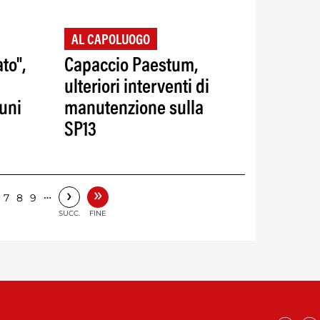
AL CAPOLUOGO
to",
Capaccio Paestum,
ulteriori interventi di
muni
manutenzione sulla
SP13
»
›
…
7
8
9
SUCC.
FINE