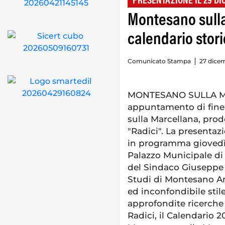
PRESENTAZIONE IL 29 D
Montesano sulla
calendario stori
Comunicato Stampa
27 dice
MONTESANO SULLA MAR
appuntamento di fine
sulla Marcellana, prod
"Radici". La presentaz
in programma giovedì 2
Palazzo Municipale di 
del Sindaco Giuseppe 
Studi di Montesano Ang
ed inconfondibile stile
approfondite ricerche 
Radici, il Calendario 2