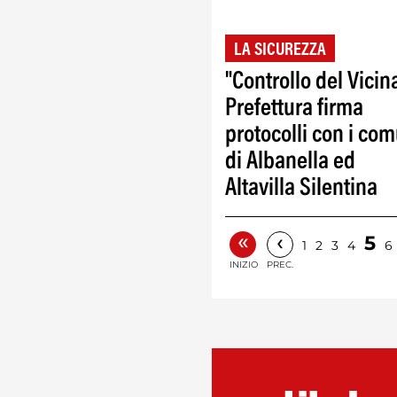
LA SICUREZZA
"Controllo del Vicina
Prefettura firma
protocolli con i co
di Albanella ed
Altavilla Silentina
«
‹
5
1
2
3
4
6
INIZIO
PREC.