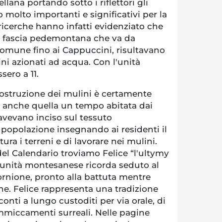
lana portando sotto i riflettori gli
 molto importanti e significativi per la
 ricerche hanno infatti evidenziato che
lla fascia pedemontana che va da
omune fino ai Cappuccini, risultavano
lini azionati ad acqua. Con l'unità
ssero a 11.
costruzione dei mulini è certamente
è anche quella un tempo abitata dai
avevano inciso sul tessuto
popolazione insegnando ai residenti il
ra i terreni e di lavorare nei mulini.
el Calendario troviamo Felice “l'ultymy
unità montesanese ricorda seduto al
ornione, pronto alla battuta mentre
e. Felice rappresenta una tradizione
conti a lungo custoditi per via orale, di
 ammiccamenti surreali. Nelle pagine