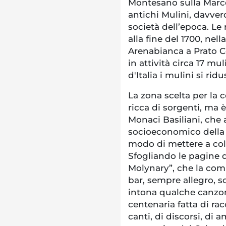
Montesano sulla Marcel
antichi Mulini, davvero
società dell’epoca. Le
alla fine del 1700, ne
Arenabianca a Prato C
in attività circa 17 mu
d'Italia i mulini si ridu
La zona scelta per la 
ricca di sorgenti, ma 
Monaci Basiliani, che 
socioeconomico della 
modo di mettere a coltu
Sfogliando le pagine d
Molynary”, che la com
bar, sempre allegro, s
intona qualche canzon
centenaria fatta di rac
canti, di discorsi, di