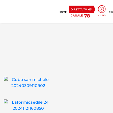
HOME
CR