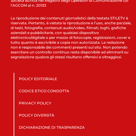
Società iscritta nel Registro degli Operatori di Comunicazione c/o
l’AGCOM al n. 20133
La riproduzione dei contenuti giornalistici della testata STILETV è
riservata. Pertanto, è vietata la riproduzione e l’uso, anche parziale,
di testi, fotografie, contenuti audio/video, filmati, loghi, grafiche
aziendali e pubblicitarie, con qualsiasi dispositivo
elettronico/digitale o per mezzo di fotocopie, registrazioni, cover e
tutto quanto è ascrivibile a copia non autorizzata. La redazione
non è responsabile dei commenti presenti sul sito. Non potendo
esercitare un controllo continuo resta disponibile ad eliminarli su
segnalazione qualora gli stessi risultano offensivi e oltraggiosi.
POLICY EDITORIALE
CODICE ETICO CONDOTTA
PRIVACY POLICY
POLICY DIVERSITÀ
DICHIARAZIONE DI TRASPARENZA