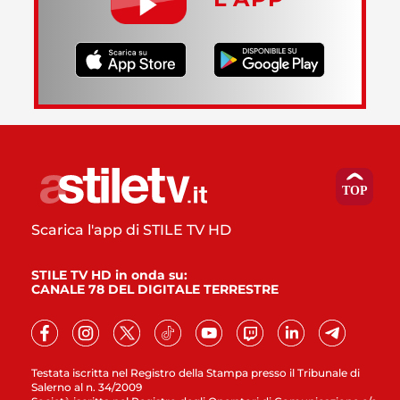
Scarica l'app di STILE TV HD
STILE TV HD in onda su:
CANALE 78 DEL DIGITALE TERRESTRE
Testata iscritta nel Registro della Stampa presso il Tribunale di
Salerno al n. 34/2009