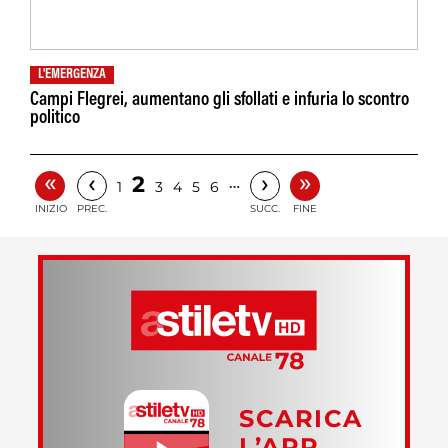
L'EMERGENZA
Campi Flegrei, aumentano gli sfollati e infuria lo scontro
politico
«
»
‹
›
2
…
1
3
4
5
6
INIZIO
PREC.
SUCC.
FINE
SCARICA
L’APP