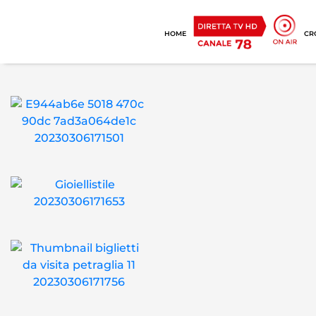
HOME
CR