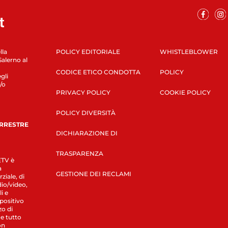
lla
POLICY EDITORIALE
WHISTLEBLOWER
Salerno al
CODICE ETICO CONDOTTA
POLICY
gli
/o
PRIVACY POLICY
COOKIE POLICY
POLICY DIVERSITÀ
ERRESTRE
DICHIARAZIONE DI
TRASPARENZA
LETV è
a
GESTIONE DEI RECLAMI
ziale, di
dio/video,
i e
spositivo
zo di
 e tutto
on