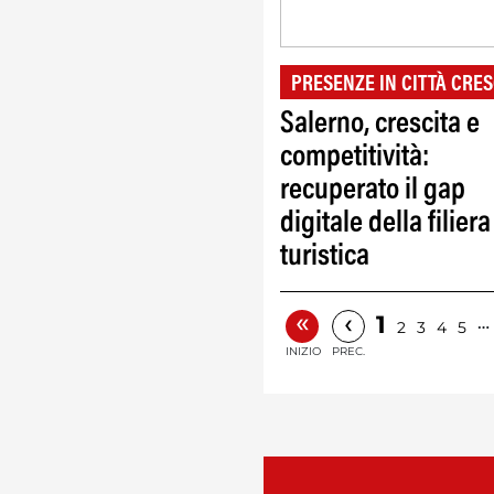
PRESENZE IN CITTÀ CRES
Salerno, crescita e
competitività:
recuperato il gap
digitale della filiera
turistica
«
‹
1
…
2
3
4
5
INIZIO
PREC.