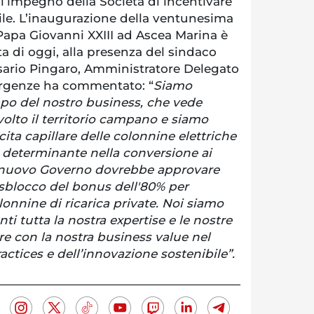
l’impegno della Società di incentivare
ile. L’inaugurazione della ventunesima
Papa Giovanni XXIII ad Ascea Marina è
a di oggi, alla presenza del sindaco
osario Pingaro, Amministratore Delegato
ergenze ha commentato: “
Siamo
ppo del nostro business, che vede
olto il territorio campano e siamo
ita capillare delle colonnine elettriche
e determinante nella conversione ai
 Il nuovo Governo dovrebbe approvare
 sblocco del bonus dell'80% per
olonnine di ricarica private. Noi siamo
enti tutta la nostra expertise e le nostre
re con la nostra business value nel
ractices e dell’innovazione sostenibile”.