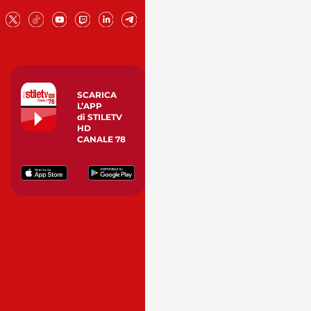
SCARICA
L’APP
di STILETV
HD
CANALE 78