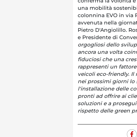
conferma la volontà e 
una mobilità sostenib
colonnina EVO in via 
avvenuta nella giornat
Pietro D'Angiolillo. R
e Presidente di Conv
orgogliosi dello svilu
ancora una volta coinv
fiduciosi che una cresc
rappresenti un fattor
veicoli eco-friendly.
nei prossimi giorni lo
l'installazione delle c
pronti ad offrire ai cli
soluzioni e a prosegui
rispetto delle green p