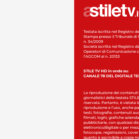
Testata iscritta nel Registro de
Stampa presso il Tribunale di 
n. 34/2009
Società iscritta nel Registro de
Operatori di Comunicazione c
l’AGCOM al n. 20133
STILE TV HD in onda su:
CANALE 78 DEL DIGITALE T
La riproduzione dei contenuti
giornalistici della testata STI
riservata. Pertanto, è vietata l
riproduzione e l’uso, anche par
testi, fotografie, contenuti au
filmati, loghi, grafiche aziendal
pubblicitarie, con qualsiasi di
elettronico/digitale o per mez
fotocopie, registrazioni, cover
quanto è ascrivibile a copia n