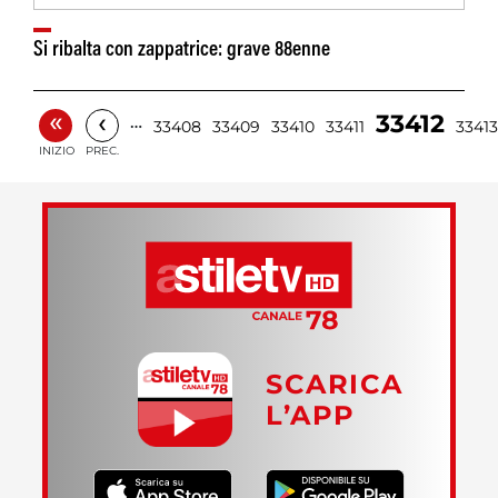
Si ribalta con zappatrice: grave 88enne
«
‹
33412
…
33408
33409
33410
33411
33413
INIZIO
PREC.
SCARICA
L’APP