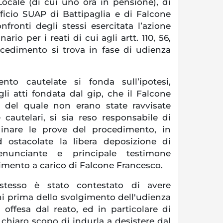
a Locale (di cui uno ora in pensione), di
fficio SUAP di Battipaglia e di Falcone
fronti degli stessi esercitata l’azione
ario per i reati di cui agli artt. 110, 56,
rocedimento si trova in fase di udienza
nto cautelate si fonda sull’ipotesi,
gli atti fondata dal gip, che il Falcone
i del quale non erano state ravvisate
 cautelari, si sia reso responsabile di
uinare le prove del procedimento, in
d ostacolate la libera deposizione di
enunciante e principale testimone
timento a carico di Falcone Francesco.
o stesso è stato contestato di avere
ni prima dello svolgimento dell'udienza
a offesa dal reato, ed in particolare di
 chiaro scopo di indurla a desistere dal