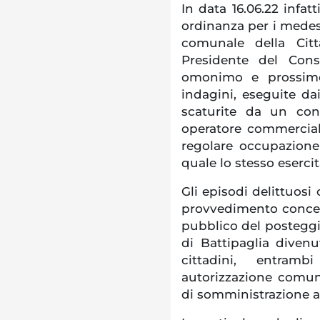
In data 16.06.22 infat
ordinanza per i medesi
comunale della Città
Presidente del Cons
omonimo e prossimo
indagini, eseguite dai
scaturite da un cont
operatore commerciale 
regolare occupazione
quale lo stesso esercita
Gli episodi delittuosi
provvedimento concess
pubblico del posteggio
di Battipaglia diven
cittadini, entramb
autorizzazione comuna
di somministrazione a