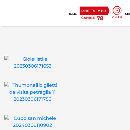
HOME
CR