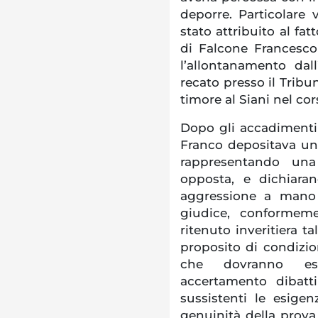
deporre. Particolare 
stato attribuito al fa
di Falcone Francesco
l’allontanamento dal
recato presso il Tribu
timore al Siani nel co
Dopo gli accadimenti 
Franco depositava una
rappresentando una
opposta, e dichiaran
aggressione a mano 
giudice, conformeme
ritenuto inveritiera t
proposito di condizion
che dovranno es
accertamento dibatt
sussistenti le esigenz
genuinità della prova 