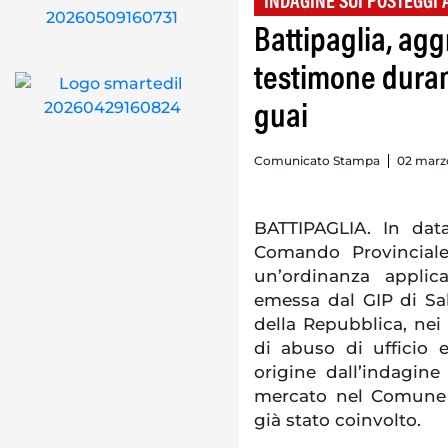
INDAGINE SUI POSTEGGI
Battipaglia, ag
testimone duran
guai
Comunicato Stampa
02 marzo
BATTIPAGLIA. In dat
Comando Provinciale
un’ordinanza applic
emessa dal GIP di Sal
della Repubblica, nei 
di abuso di ufficio 
origine dall’indagine
mercato nel Comune d
già stato coinvolto.