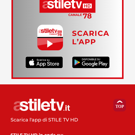
SCARICA
L’APP
Scarica l'app di STILE TV HD