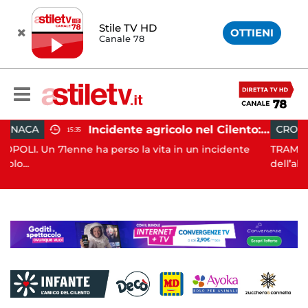
Stile TV HD
OTTIENI
Canale 78
Incidente agricolo nel Cilento: trattore si ribalta, muore 71enne
CRONACA
15:14
erso la vita in un incidente
TRAMONTI. Si è conclusa con s
dell’al...