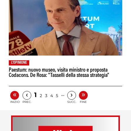
L'OPINIONE
Paestum: nuovo museo, visita ministro e proposta
Codacons. De Rosa: "Tasselli della stessa strategia"
«
»
‹
›
1
…
2
3
4
5
INIZIO
PREC.
SUCC.
FINE