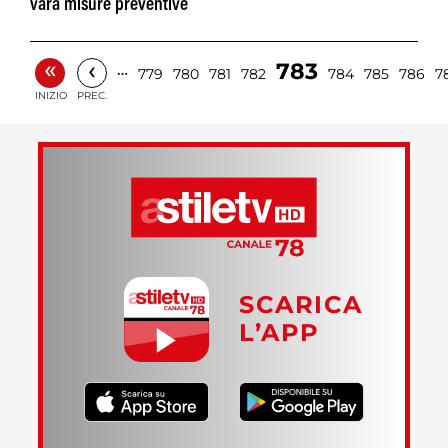
vara misure preventive
«
‹
783
…
779
780
781
782
784
785
786
7
INIZIO
PREC.
SCARICA
L’APP