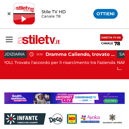
Stile TV HD
OTTIENI
Canale 78
Dramma Caliendo, trovato accordo sul risarcimento tra famiglia e "Monaldi"
SANITÀ
13:26
16:37
'accordo per il risarcimento tra l'azienda
NAPOLI. Si è svolto q
L...