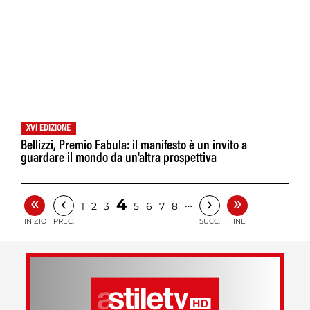
XVI EDIZIONE
Bellizzi, Premio Fabula: il manifesto è un invito a
guardare il mondo da un'altra prospettiva
«
»
‹
›
4
…
1
2
3
5
6
7
8
INIZIO
PREC.
SUCC.
FINE