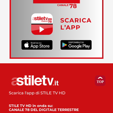
SCARICA
L’APP
Scarica l'app di STILE TV HD
STILE TV HD in onda su:
CANALE 78 DEL DIGITALE TERRESTRE