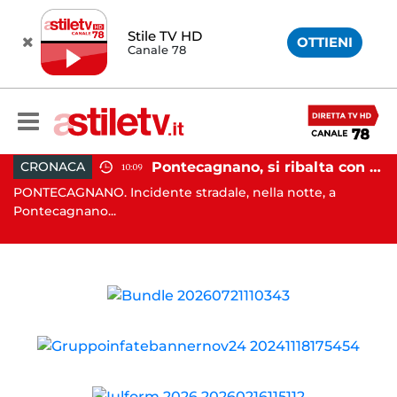
Stile TV HD
OTTIENI
Canale 78
, tenta di truffare anziana: 16enne denunciato dai carabinieri
Pontecagnano, si ribalta con l'auto alla rotatoria: giovane ferito
CRONACA
10:09
o
PONTECAGNANO. Incidente stradale, nella notte, a
C
Pontecagnano...
Ca