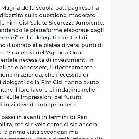
a Magna della scuola battipagliese ha
dibattito sulla questione, moderato
le Fim-Cisl Salute Sicurezza Ambiente,
rendendo le piattaforme elaborate dagli
Ferrari” e dai delegati Fim-Cisl di
o illustrato alla platea diversi punti di
ai 17 obiettivi dell’Agenda Onu,
ntale necessità di investimenti in
salute e benessere, il ripensamento
zione in azienda, che necessità di
 I delegati della Fim Cisl hanno avuto
are il loro lavoro di indagine nelle
rati sulle impressioni del futuro
i iniziative da intraprendere.
 passi in avanti in termini di Pari
ilità, ma si rivela come ci sia ancora
ti a prima vista secondari ma