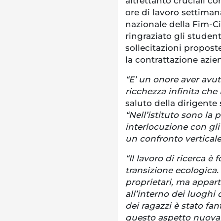
altrettanto cruciali c
ore di lavoro settimana
nazionale della Fim-Cis
ringraziato gli studenti
sollecitazioni propost
la contrattazione azie
“E’ un onore aver avu
ricchezza infinita che
saluto della dirigente 
“Nell’istituto sono la 
interlocuzione con gl
un confronto verticale
“Il lavoro di ricerca è
transizione ecologica.
proprietari, ma appart
all’interno dei luoghi 
dei ragazzi è stato fan
questo aspetto nuovam