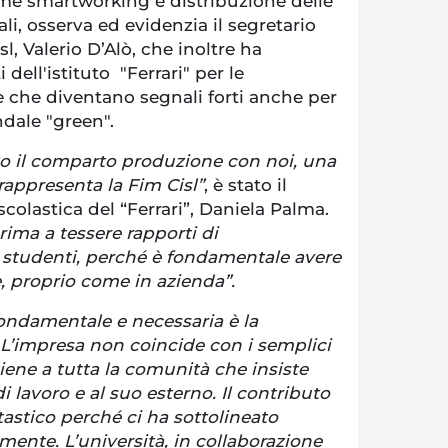
ome smartworking e distribuzione delle
li, osserva ed evidenzia il segretario
l, Valerio D’Alò, che inoltre ha
 dell'istituto "Ferrari" per le
e che diventano segnali forti anche per
ndale "green".
to il comparto produzione con noi, una
 rappresenta la Fim Cisl”
, è stato il
scolastica del “Ferrari”, Daniela Palma.
prima a tessere rapporti di
i studenti, perché è fondamentale avere
, proprio come in azienda”.
 fondamentale e necessaria è la
 L’impresa non coincide con i semplici
iene a tutta la comunità che insiste
di lavoro e al suo esterno. Il contributo
tastico perché ci ha sottolineato
ente. L’università, in collaborazione