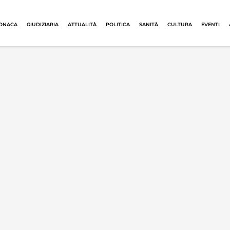
ONACA
GIUDIZIARIA
ATTUALITÀ
POLITICA
SANITÀ
CULTURA
EVENTI