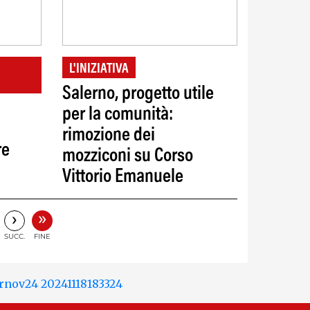
L'INIZIATIVA
Salerno, progetto utile
per la comunità:
rimozione dei
re
mozziconi su Corso
Vittorio Emanuele
»
›
SUCC.
FINE