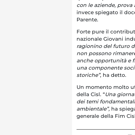
con le aziende, prova a
invece spiegato il doc
Parente.
Forte pure il contribu
nazionale Giovani indus
ragionino del futuro de
non possono rimanere
anche opportunità e f
una componente social
storiche”
, ha detto.
Un momento molto util
della Cisl. “
Una giornat
dei temi fondamentali 
ambientale”,
ha spiega
generale della Fim Cis