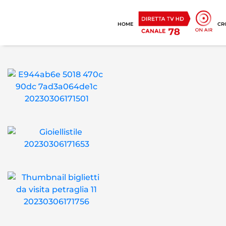
HOME
CR