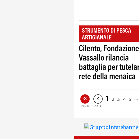
STRUMENTO DI PESCA
ARTIGIANALE
Cilento, Fondazione
Vassallo rilancia
battaglia per tutela
rete della menaica
«
‹
1
…
2
3
4
5
INIZIO
PREC.