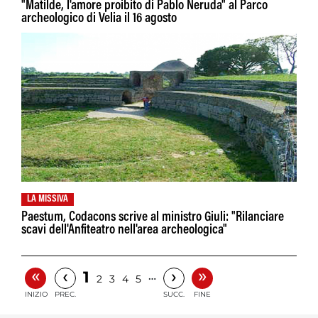
"Matilde, l'amore proibito di Pablo Neruda" al Parco
archeologico di Velia il 16 agosto
LA MISSIVA
Paestum, Codacons scrive al ministro Giuli: "Rilanciare
scavi dell'Anfiteatro nell'area archeologica"
«
»
‹
›
1
…
2
3
4
5
INIZIO
PREC.
SUCC.
FINE