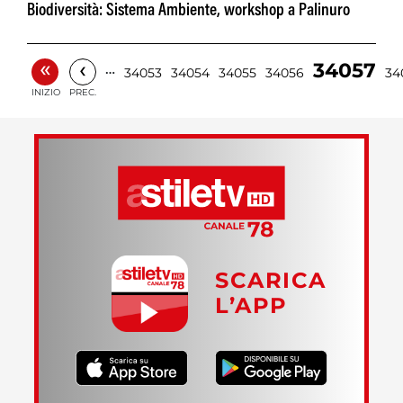
Biodiversità: Sistema Ambiente, workshop a Palinuro
«
‹
34057
…
34053
34054
34055
34056
34
INIZIO
PREC.
SCARICA
L’APP