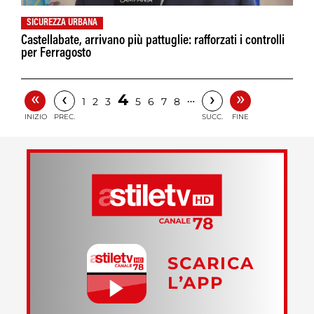
SICUREZZA URBANA
Castellabate, arrivano più pattuglie: rafforzati i controlli
per Ferragosto
«
»
‹
›
4
…
1
2
3
5
6
7
8
INIZIO
PREC.
SUCC.
FINE
SCARICA
L’APP