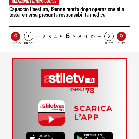
RELAZIONE TECNICO-LEGALE
Capaccio Paestum, 19enne morto dopo operazione alla
testa: emersa presunta responsabilità medica
«
»
‹
›
6
…
…
2
3
4
5
7
8
9
10
INIZIO
PREC.
SUCC.
FINE
SCARICA
L’APP