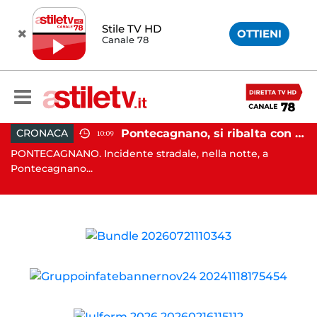
Stile TV HD
OTTIENI
Canale 78
raffollato nel centro storico: maxi sanzione e trasferimento ospiti
Pontecagnano, si ribalta con l'auto alla rotatoria: giovane ferito
CRONACA
10:09
PONTECAGNANO. Incidente stradale, nella notte, a
C
Pontecagnano...
Ca