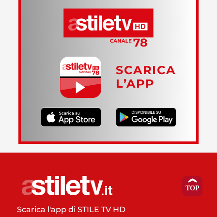
SCARICA
L’APP
Scarica l'app di STILE TV HD