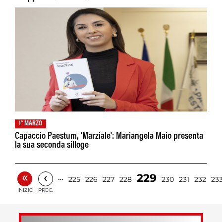
1° MARZO
Capaccio Paestum, 'Marziale': Mariangela Maio presenta
la sua seconda silloge
«
‹
229
…
225
226
227
228
230
231
232
23
INIZIO
PREC.