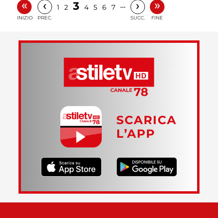
«
»
‹
›
3
…
1
2
4
5
6
7
INIZIO
PREC.
SUCC.
FINE
SCARICA
L’APP