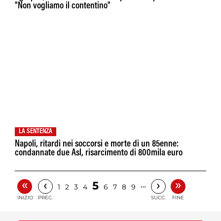
"Non vogliamo il contentino"
LA SENTENZA
Napoli, ritardi nei soccorsi e morte di un 85enne:
condannate due Asl, risarcimento di 800mila euro
«
»
‹
›
5
…
1
2
3
4
6
7
8
9
INIZIO
PREC.
SUCC.
FINE