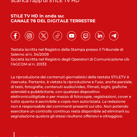
Scarica l'app di STILE TV HD
STILE TV HD in onda su:
CANALE 78 DEL DIGITALE TERRESTRE
Testata iscritta nel Registro della Stampa presso il Tribunale di
Salerno al n. 34/2009
Società iscritta nel Registro degli Operatori di Comunicazione c/o
l’AGCOM al n. 20133
La riproduzione dei contenuti giornalistici della testata STILETV è
riservata. Pertanto, è vietata la riproduzione e l’uso, anche parziale,
di testi, fotografie, contenuti audio/video, filmati, loghi, grafiche
aziendali e pubblicitarie, con qualsiasi dispositivo
elettronico/digitale o per mezzo di fotocopie, registrazioni, cover e
tutto quanto è ascrivibile a copia non autorizzata. La redazione
non è responsabile dei commenti presenti sul sito. Non potendo
esercitare un controllo continuo resta disponibile ad eliminarli su
segnalazione qualora gli stessi risultano offensivi e oltraggiosi.