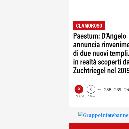
CLAMOROSO
Paestum: D’Angelo
annuncia rinvenim
di due nuovi templ
in realtà scoperti d
Zuchtriegel nel 201
«
‹
…
238
239
2
INIZIO
PREC.