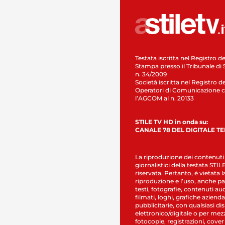
Testata iscritta nel Registro de
Stampa presso il Tribunale di 
n. 34/2009
Società iscritta nel Registro de
Operatori di Comunicazione c
l’AGCOM al n. 20133
STILE TV HD in onda su:
CANALE 78 DEL DIGITALE T
La riproduzione dei contenuti
giornalistici della testata STI
riservata. Pertanto, è vietata l
riproduzione e l’uso, anche par
testi, fotografie, contenuti au
filmati, loghi, grafiche aziendal
pubblicitarie, con qualsiasi di
elettronico/digitale o per mez
fotocopie, registrazioni, cover