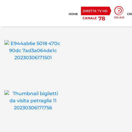
HOME
CR