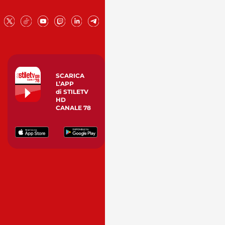
SCARICA
L’APP
di STILETV
HD
CANALE 78