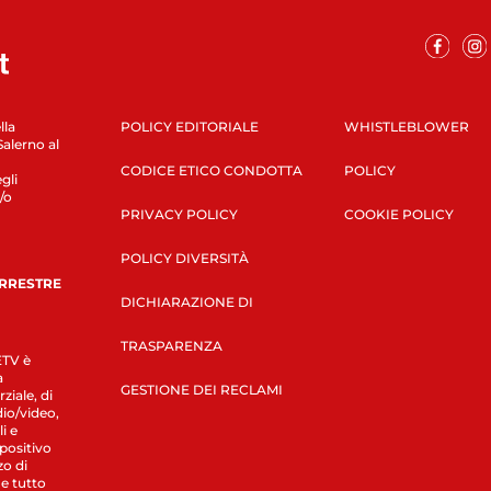
lla
POLICY EDITORIALE
WHISTLEBLOWER
Salerno al
CODICE ETICO CONDOTTA
POLICY
gli
/o
PRIVACY POLICY
COOKIE POLICY
POLICY DIVERSITÀ
ERRESTRE
DICHIARAZIONE DI
TRASPARENZA
LETV è
a
GESTIONE DEI RECLAMI
ziale, di
dio/video,
i e
spositivo
zo di
 e tutto