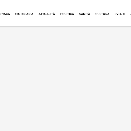
ONACA
GIUDIZIARIA
ATTUALITÀ
POLITICA
SANITÀ
CULTURA
EVENTI