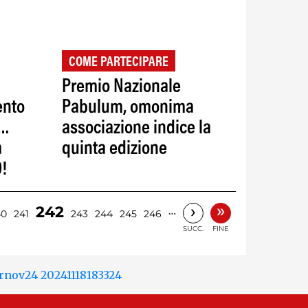
COME PARTECIPARE
Premio Nazionale
ento
Pabulum, omonima
i…
associazione indice la
a
quinta edizione
9!
»
›
242
…
40
241
243
244
245
246
SUCC.
FINE