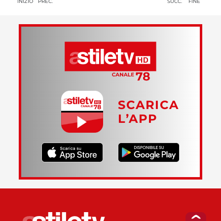
INIZIO
PREC.
SUCC.
FINE
SCARICA
L’APP