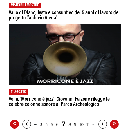
VISITABILI MOSTRE
Vallo di Diano, festa e consuntivo dei 5 anni di lavoro del
progetto 'Archivio Atena'
1° AGOSTO
Velia, 'Morricone è jazz': Giovanni Falzone rilegge le
celebre colonne sonore al Parco Archeologico
«
»
‹
›
7
…
…
3
4
5
6
8
9
10
11