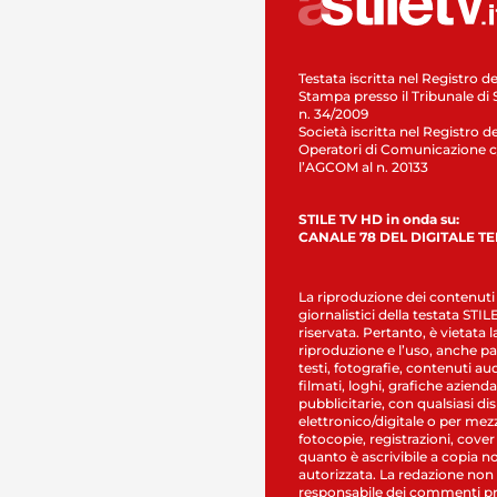
Testata iscritta nel Registro de
Stampa presso il Tribunale di 
n. 34/2009
Società iscritta nel Registro de
Operatori di Comunicazione c
l’AGCOM al n. 20133
STILE TV HD in onda su:
CANALE 78 DEL DIGITALE T
La riproduzione dei contenuti
giornalistici della testata STI
riservata. Pertanto, è vietata l
riproduzione e l’uso, anche par
testi, fotografie, contenuti au
filmati, loghi, grafiche aziendal
pubblicitarie, con qualsiasi di
elettronico/digitale o per mez
fotocopie, registrazioni, cover
quanto è ascrivibile a copia n
autorizzata. La redazione non
responsabile dei commenti pr