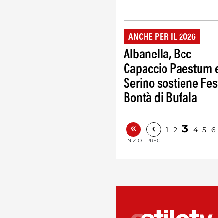
ANCHE PER IL 2026
Albanella, Bcc
Capaccio Paestum 
Serino sostiene Fes
Bontà di Bufala
«
‹
3
1
2
4
5
6
INIZIO
PREC.