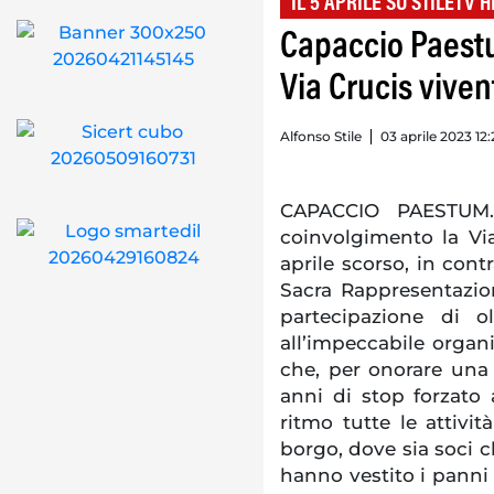
IL 5 APRILE SU STILETV H
Capaccio Paest
Via Crucis vive
Alfonso Stile
03 aprile 2023 12
CAPACCIO PAESTUM.
coinvolgimento la Via
aprile scorso, in con
Sacra Rappresentazion
partecipazione di o
all’impeccabile organi
che, per onorare una
anni di stop forzato
ritmo tutte le attivit
borgo, dove sia soci c
hanno vestito i panni