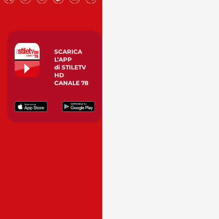
SCARICA
L’APP
di STILETV
HD
CANALE 78