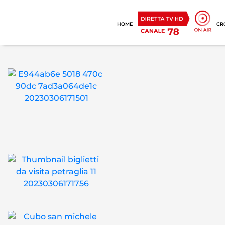
HOME
CR