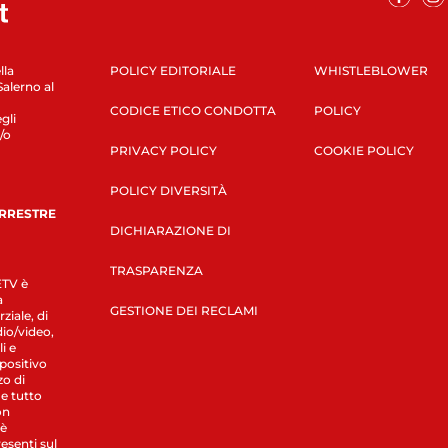
lla
POLICY EDITORIALE
WHISTLEBLOWER
Salerno al
CODICE ETICO CONDOTTA
POLICY
gli
/o
PRIVACY POLICY
COOKIE POLICY
POLICY DIVERSITÀ
ERRESTRE
DICHIARAZIONE DI
TRASPARENZA
LETV è
a
GESTIONE DEI RECLAMI
ziale, di
dio/video,
i e
spositivo
zo di
 e tutto
on
 è
esenti sul